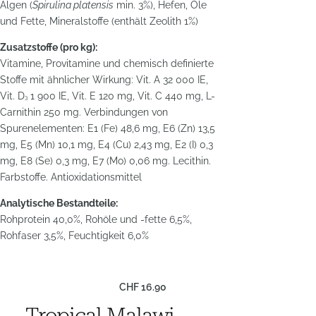
Algen (
Spirulina platensis
min. 3%), Hefen, Öle
und Fette, Mineralstoffe (enthält Zeolith 1%)
Zusatzstoffe (pro kg):
Vitamine, Provitamine und chemisch definierte
Stoffe mit ähnlicher Wirkung: Vit. A 32 000 IE,
Vit. D
1 900 IE, Vit. E 120 mg, Vit. C 440 mg, L-
3
Carnithin 250 mg. Verbindungen von
Spurenelementen: E1 (Fe) 48,6 mg, E6 (Zn) 13,5
mg, E5 (Mn) 10,1 mg, E4 (Cu) 2,43 mg, E2 (I) 0,3
mg, E8 (Se) 0,3 mg, E7 (Mo) 0,06 mg. Lecithin.
Farbstoffe. Antioxidationsmittel
Analytische Bestandteile:
Rohprotein 40,0%, Rohöle und -fette 6,5%,
Rohfaser 3,5%, Feuchtigkeit 6,0%
CHF
16.90
Tropical Malawi