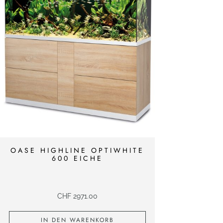
5
0
0
m
l
M
e
n
g
e
OASE HIGHLINE OPTIWHITE
600 EICHE
CHF
2971.00
IN DEN WARENKORB