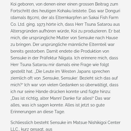
Koi geboren, von denen einer einen grossen Beitrag zum
Fortschritt des heutigen Kohaku leistete. Das war Donguri
(damals 85cm), der als Elternkarpfen an Sakai Fish Farm
Co. Ltd. ging. 1973 hörte ich, dass Herr Tsuna Satarou aus
Altersgründen aufhören würde, Koi zu produzieren. Er bat
mich, die ursprüngliche Mutter von Sensuke nach Hause
zu bringen. Der ursprüngliche männliche Elternteil war
bereits gestorben. Damit endete die Produktion von
Sensuke in der Präfektur Niigata. Ich erinnere mich, dass
Herr Tsuna Satarou mir damals eine Frage wie folgt
gestellt hat. „Die Leute im Westen Japans sprechen
ziemlich oft von ‚Sensuke, Sensuke‘. Bezieht sich das auf
mich?“ Ich war von vielen Gedanken so überwältigt, dass
ich nur seine Hände drücken konnte und fügte hinzu:
„Das ist richtig, alter Mann! Danke für alles!“ Das war
alles, was ich sagen konnte. Alles ist jetzt so gute
Erinnerungen an diese Tage.
Schliesslich besteht Sensuke im Matsue Nishikigoi Center
LLC., kurz gesagt, aus