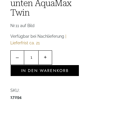
unten AquaMax
Twin
Nr.11 auf Bild
Verfügbar bei Nachlieferung
|
Lieferfrist ca. 21
N
–
+
r
.
IN DEN WARENKORB
1
1
F
SKU:
i
17294
l
t
e
r
s