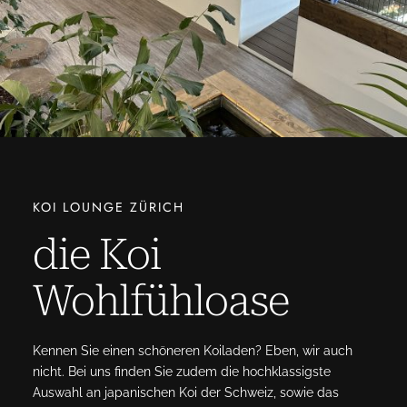
i
n
M
e
n
g
e
KOI LOUNGE ZÜRICH
die Koi
Wohlfühloase
Kennen Sie einen schöneren Koiladen? Eben, wir auch
nicht. Bei uns finden Sie zudem die hochklassigste
Auswahl an japanischen Koi der Schweiz, sowie das