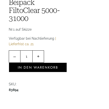
Beipack
FiltoClear 5000-
31000
Nr.1 auf Skizze
Verfügbar bei Nachlieferung
|
Lieferfrist ca. 21
B
–
+
e
i
IN DEN WARENKORB
p
a
c
SKU:
k
83894
F
i
l
t