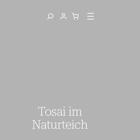
Direkt
zum
Inhalt
wechseln
Tosai im
Naturteich