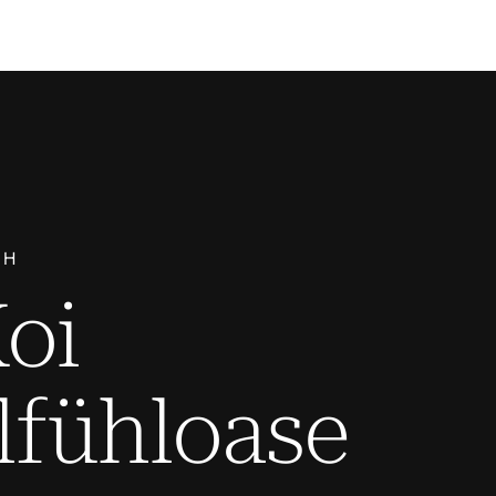
CH
Koi
fühloase