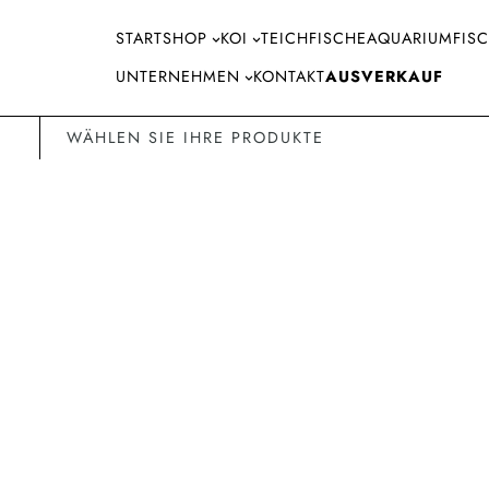
Direkt
START
SHOP
KOI
TEICHFISCHE
AQUARIUMFIS
zum
Inhalt
UNTERNEHMEN
KONTAKT
AUSVERKAUF
wechseln
WÄHLEN SIE IHRE PRODUKTE