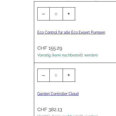
E
–
+
c
o
C
Eco Control für alle Eco Expert Pumpen
o
n
t
CHF
155.29
r
Vorrätig (kann nachbestellt werden)
o
l
f
G
–
+
ü
a
r
r
a
d
l
Garden Controller Cloud
e
l
n
e
C
CHF
382.13
E
o