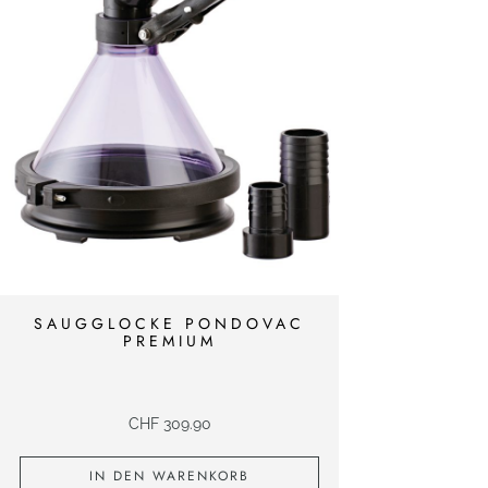
M
e
n
g
e
SAUGGLOCKE PONDOVAC
PREMIUM
CHF
309.90
IN DEN WARENKORB