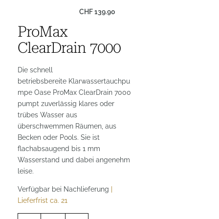
CHF
139.90
ProMax
ClearDrain 7000
Die schnell
betriebsbereite Klarwassertauchpu
mpe Oase ProMax ClearDrain 7000
pumpt zuverlässig klares oder
trübes Wasser aus
überschwemmen Räumen, aus
Becken oder Pools. Sie ist
flachabsaugend bis 1 mm
Wasserstand und dabei angenehm
leise.
Verfügbar bei Nachlieferung
|
Lieferfrist ca. 21
P