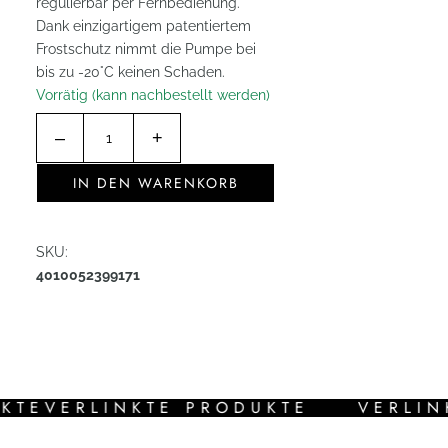
regulierbar per Fernbedienung.
Dank einzigartigem patentiertem
Frostschutz nimmt die Pumpe bei
bis zu -20°C keinen Schaden.
Vorrätig (kann nachbestellt werden)
O
–
+
a
s
IN DEN WARENKORB
e
A
q
SKU:
u
4010052399171
a
m
a
x
E
c
E
VERLINKTE PRODUKTE
VERLINKT
o
E