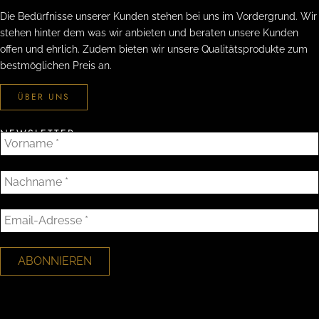
Die Bedürfnisse unserer Kunden stehen bei uns im Vordergrund. Wir
stehen hinter dem was wir anbieten und beraten unsere Kunden
offen und ehrlich. Zudem bieten wir unsere Qualitätsprodukte zum
bestmöglichen Preis an.
ÜBER UNS
NEWSLETTER
V
o
r
N
n
a
a
c
E
m
h
m
e
n
a
*
a
i
m
l
e
-
*
A