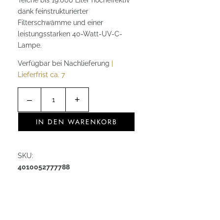
Teiche bis 19.000 Liter hocheffektiv
dank feinstrukturierter
Filterschwämme und einer
leistungsstarken 40-Watt-UV-C-
Lampe.
Verfügbar bei Nachlieferung
|
Lieferfrist ca. 7
F
–
+
i
l
IN DEN WARENKORB
t
o
C
SKU:
l
4010052777788
e
a
r
1
9