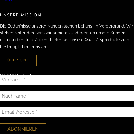
UNSERE MISSION
Die Bedürfnisse unserer Kunden stehen bei uns im Vordergrund. Wir
stehen hinter dem was wir anbieten und beraten unsere Kunden
offen und ehrlich. Zudem bieten wir unsere Qualitätsprodukte zum
bestmöglichen Preis an.
ÜBER UNS
NEWSLETTER
V
o
r
N
n
a
a
c
E
m
h
m
e
n
a
*
a
i
m