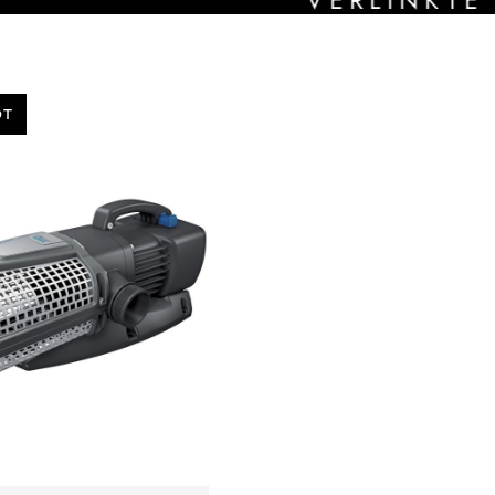
OT
ODUCT
LE