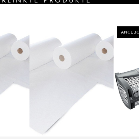
ANGEB
PR
ON
SA