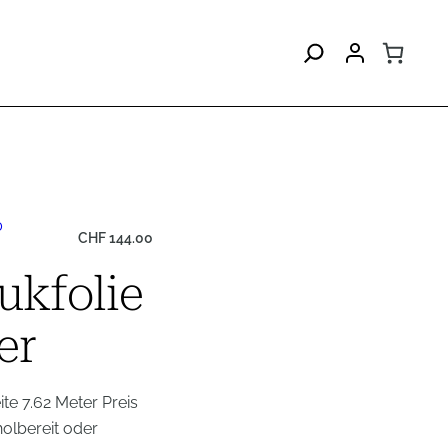
D
CHF
144.00
kfolie
er
e 7.62 Meter Preis
olbereit oder