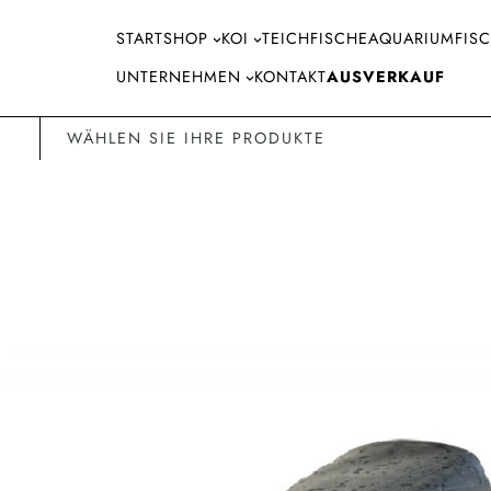
Direkt
START
SHOP
KOI
TEICHFISCHE
AQUARIUMFIS
zum
Inhalt
UNTERNEHMEN
KONTAKT
AUSVERKAUF
wechseln
WÄHLEN SIE IHRE PRODUKTE